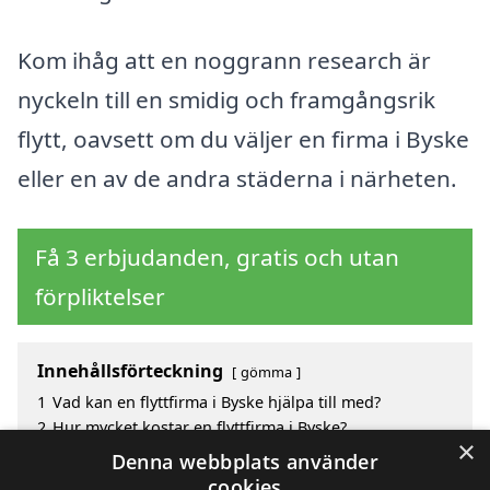
Kom ihåg att en noggrann research är
nyckeln till en smidig och framgångsrik
flytt, oavsett om du väljer en firma i Byske
eller en av de andra städerna i närheten.
Få 3 erbjudanden, gratis och utan
förpliktelser
Innehållsförteckning
gömma
1
Vad kan en flyttfirma i Byske hjälpa till med?
2
Hur mycket kostar en flyttfirma i Byske?
×
3
Fördelar med att välja flyttfirma i Byske
Denna webbplats använder
4
Sök efter en skicklig flyttfirma i de omgivande
cookies