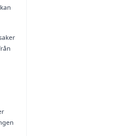
 kan
 saker
från
er
ången