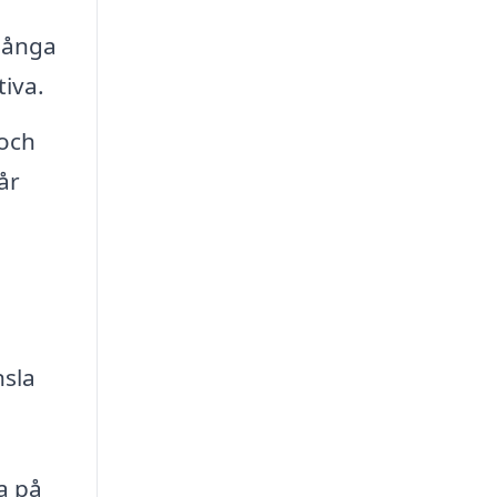
 många
tiva.
 och
år
nsla
a på