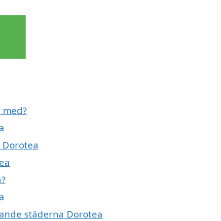
ll med?
ma
 i Dorotea
tea
a?
ea
givande städerna Dorotea