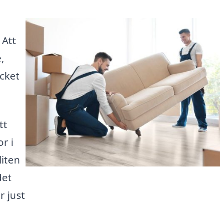
 Att
,
cket
tt
r i
liten
det
r just