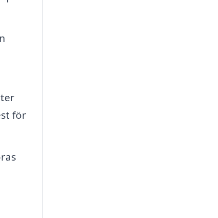
an
eter
st för
öras