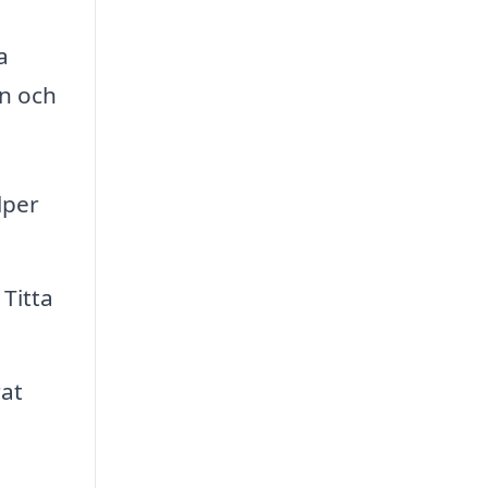
a
en och
lper
 Titta
rat