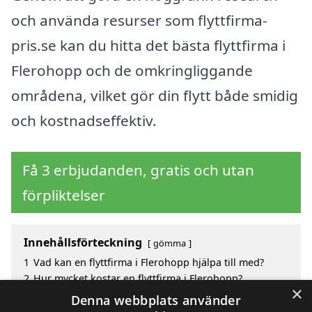
och använda resurser som flyttfirma-
pris.se kan du hitta det bästa flyttfirma i
Flerohopp och de omkringliggande
områdena, vilket gör din flytt både smidig
och kostnadseffektiv.
Få 3 erbjudanden, gratis och utan
förpliktelser
Innehållsförteckning
gömma
1
Vad kan en flyttfirma i Flerohopp hjälpa till med?
2
Hur mycket kostar en flyttfirma i Flerohopp?
×
3
Fördelar med att välja flyttfirma i Flerohopp
Denna webbplats använder
4
Sök efter en skicklig flyttfirma i de omgivande