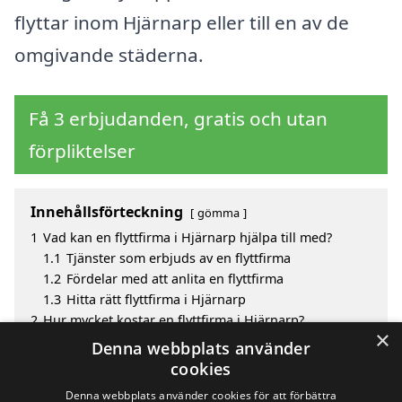
flyttar inom Hjärnarp eller till en av de
omgivande städerna.
Få 3 erbjudanden, gratis och utan
förpliktelser
Innehållsförteckning
gömma
1
Vad kan en flyttfirma i Hjärnarp hjälpa till med?
1.1
Tjänster som erbjuds av en flyttfirma
1.2
Fördelar med att anlita en flyttfirma
1.3
Hitta rätt flyttfirma i Hjärnarp
2
Hur mycket kostar en flyttfirma i Hjärnarp?
×
3
Fördelar med att välja flyttfirma i Hjärnarp
Denna webbplats använder
4
Sök efter ett skickligt flyttfirma i de omgivande
cookies
städerna Hjärnarp
Denna webbplats använder cookies för att förbättra