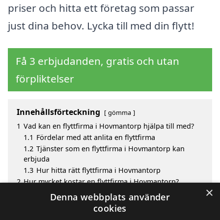
priser och hitta ett företag som passar
just dina behov. Lycka till med din flytt!
Få 3 erbjudanden, gratis och utan
förpliktelser
Innehållsförteckning
gömma
1
Vad kan en flyttfirma i Hovmantorp hjälpa till med?
1.1
Fördelar med att anlita en flyttfirma
1.2
Tjänster som en flyttfirma i Hovmantorp kan
erbjuda
1.3
Hur hitta rätt flyttfirma i Hovmantorp
2
Hur mycket kostar en flyttfirma i Hovmantorp?
×
3
Fördelar med att välja flyttfirma i Hovmantorp
Denna webbplats använder
4
Sök efter ett skickligt flyttfirma i de omgivande
cookies
städerna Hovmantorp