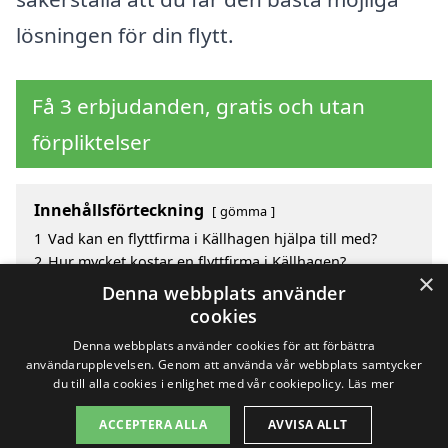
lösningen för din flytt.
Få 3 erbjudanden, gratis och utan
förpliktelser
Innehållsförteckning
gömma
1
Vad kan en flyttfirma i Källhagen hjälpa till med?
2
Hur mycket kostar en flyttfirma i Källhagen?
×
3
Fördelar med att välja flyttfirma i Källhagen
Denna webbplats använder
4
Sök efter en skicklig flyttfirma i de omgivande
cookies
städerna till Källhagen
Denna webbplats använder cookies för att förbättra
användarupplevelsen. Genom att använda vår webbplats samtycker
du till alla cookies i enlighet med vår cookiepolicy.
Läs mer
Copyright 2026 - Pilanto Aps
ACCEPTERA ALLA
AVVISA ALLT