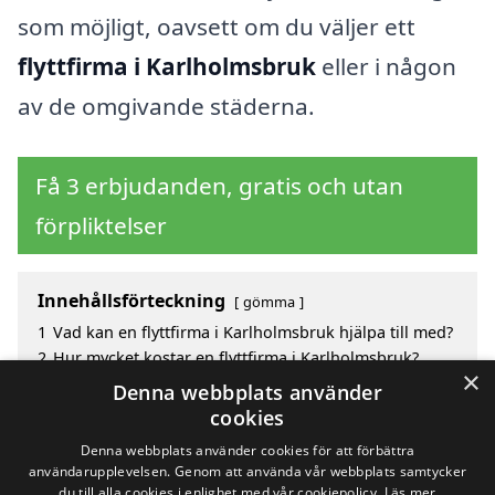
som möjligt, oavsett om du väljer ett
flyttfirma i Karlholmsbruk
eller i någon
av de omgivande städerna.
Få 3 erbjudanden, gratis och utan
förpliktelser
Innehållsförteckning
gömma
1
Vad kan en flyttfirma i Karlholmsbruk hjälpa till med?
2
Hur mycket kostar en flyttfirma i Karlholmsbruk?
×
3
Fördelar med att välja flyttfirma i Karlholmsbruk
Denna webbplats använder
4
Sök efter en skicklig flyttfirma i de omgivande
cookies
städerna Karlholmsbruk
Denna webbplats använder cookies för att förbättra
användarupplevelsen. Genom att använda vår webbplats samtycker
du till alla cookies i enlighet med vår cookiepolicy.
Läs mer