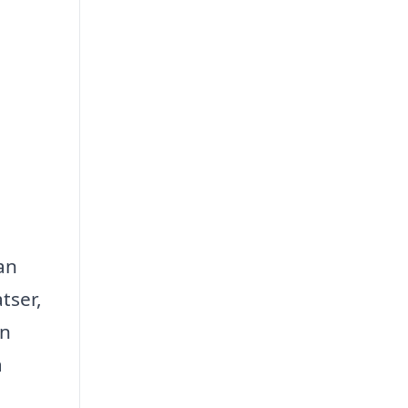
an
tser,
en
a