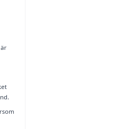
 är
ket
and.
ersom