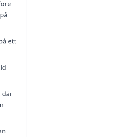
före
 på
på ett
id
k där
en
an