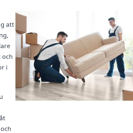
g att
ing,
lare
t och
r i
u
åt
g och