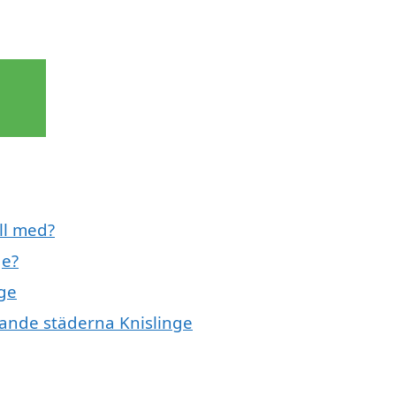
ill med?
ge?
nge
ivande städerna Knislinge