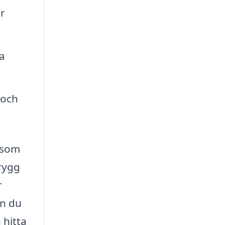
r
a
 och
 som
trygg
r
an du
 hitta