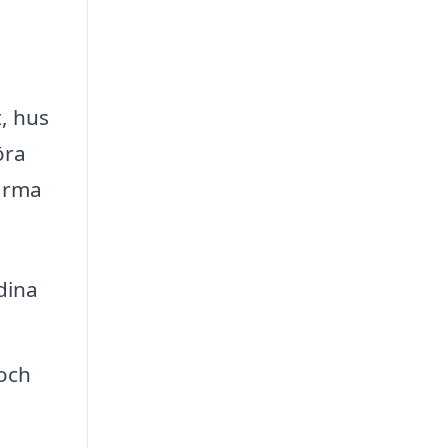
t, hus
öra
firma
dina
och