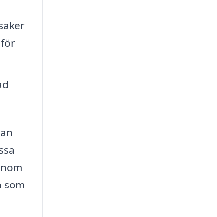
 saker
 för
ad
kan
assa
Genom
en som