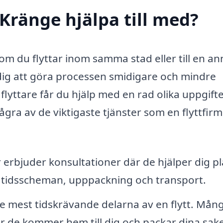
 Kränge hjälpa till med?
 om du flyttar inom samma stad eller till en a
dig att göra processen smidigare och mindre
 flyttare får du hjälp med en rad olika uppgift
några av de viktigaste tjänster som en flyttfir
 erbjuder konsultationer där de hjälper dig p
r tidsscheman, upppackning och transport.
e mest tidskrävande delarna av en flytt. Mån
r de kommer hem till dig och packar dina sak