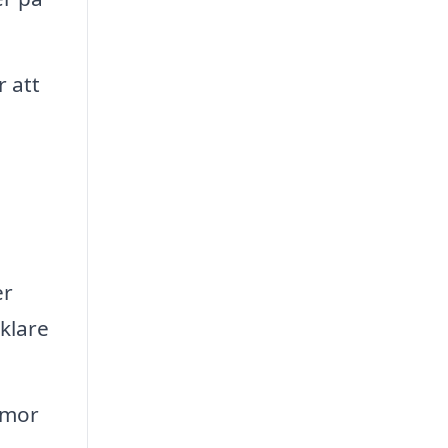
 att
er
nklare
rmor