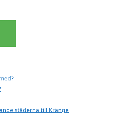
l med?
?
e
ivande städerna till Kränge