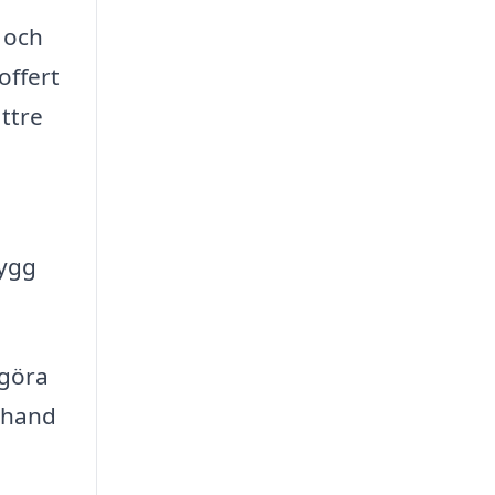
 och
offert
ättre
rygg
 göra
a hand