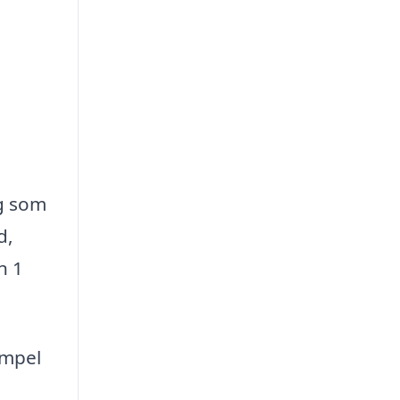
ig som
d,
n 1
empel