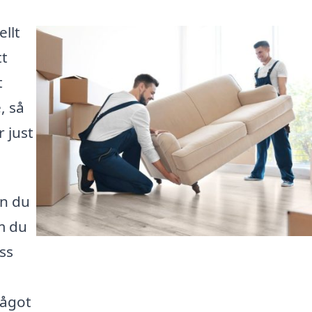
ellt
tt
t
, så
r just
an du
m du
oss
något