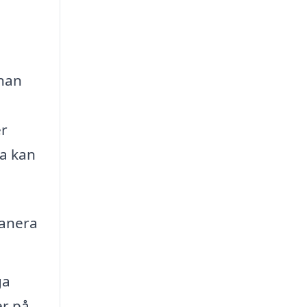
nnan
er
ma kan
lanera
ga
er på