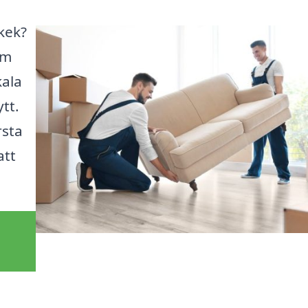
okek?
rm
kala
tt.
rsta
att