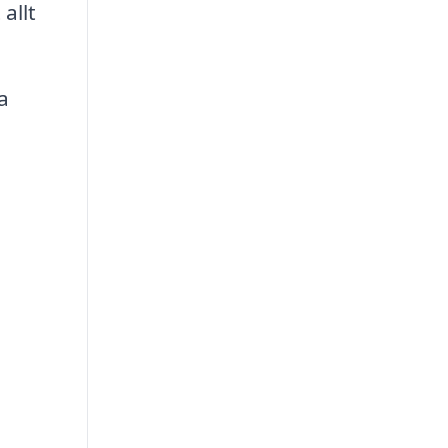
allt
a