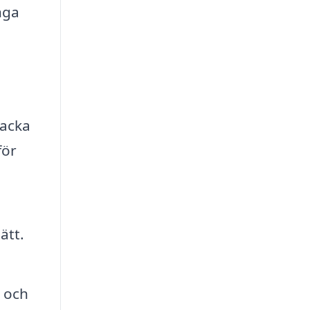
ånga
packa
för
ätt.
 och