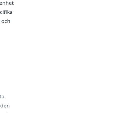
genhet
cifika
l och
ta.
gden