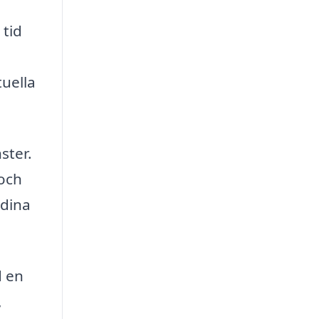
 tid
tuella
ster.
 och
 dina
d en
,