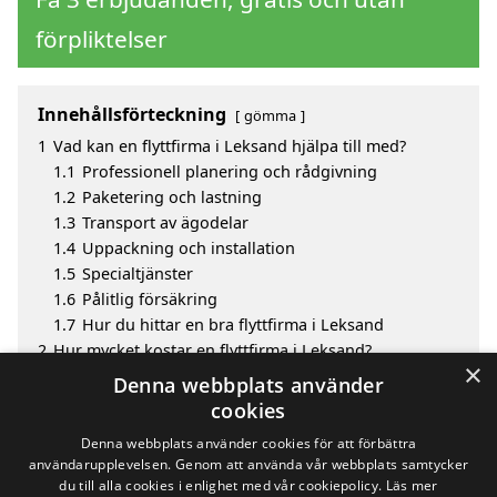
förpliktelser
Innehållsförteckning
gömma
1
Vad kan en flyttfirma i Leksand hjälpa till med?
1.1
Professionell planering och rådgivning
1.2
Paketering och lastning
1.3
Transport av ägodelar
1.4
Uppackning och installation
1.5
Specialtjänster
1.6
Pålitlig försäkring
1.7
Hur du hittar en bra flyttfirma i Leksand
2
Hur mycket kostar en flyttfirma i Leksand?
×
3
Fördelar med att välja flyttfirma i Leksand
Denna webbplats använder
4
Sök efter en skicklig flyttfirma i de omgivande
cookies
städerna Leksand
Denna webbplats använder cookies för att förbättra
användarupplevelsen. Genom att använda vår webbplats samtycker
du till alla cookies i enlighet med vår cookiepolicy.
Läs mer