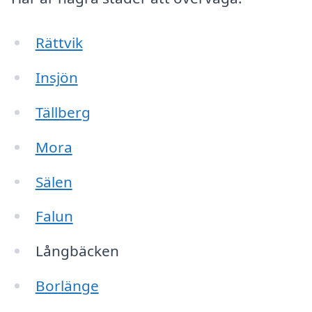
Rättvik
Insjön
Tällberg
Mora
Sälen
Falun
Långbäcken
Borlänge