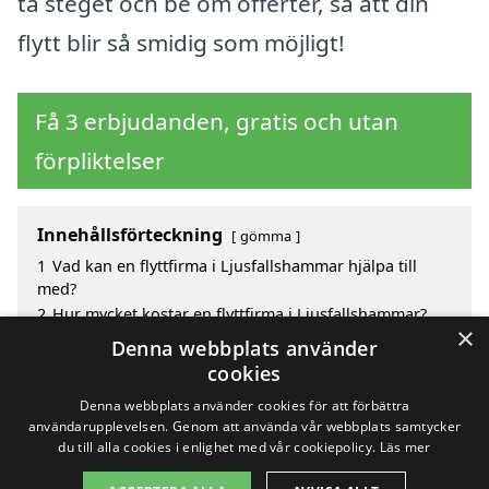
ta steget och be om offerter, så att din
flytt blir så smidig som möjligt!
Få 3 erbjudanden, gratis och utan
förpliktelser
Innehållsförteckning
gömma
1
Vad kan en flyttfirma i Ljusfallshammar hjälpa till
med?
2
Hur mycket kostar en flyttfirma i Ljusfallshammar?
×
3
Fördelar med att välja flyttfirma i Ljusfallshammar
Denna webbplats använder
4
Sök efter en skicklig flyttfirma i de omgivande
cookies
städerna Ljusfallshammar
Denna webbplats använder cookies för att förbättra
användarupplevelsen. Genom att använda vår webbplats samtycker
du till alla cookies i enlighet med vår cookiepolicy.
Läs mer