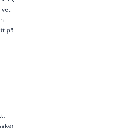
livet
en
tt på
t.
 saker