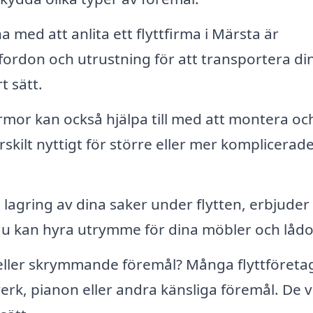
 med att anlita ett flyttfirma i Märsta är
fordon och utrustning för att transportera di
t sätt.
irmor kan också hjälpa till med att montera oc
skilt nyttigt för större eller mer komplicerad
 lagring av dina saker under flytten, erbjuder
du kan hyra utrymme för dina möbler och lådo
eller skrymmande föremål? Många flyttföreta
verk, pianon eller andra känsliga föremål. De v