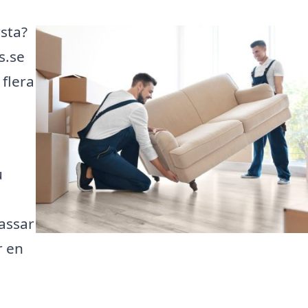
rsta?
s.se
 flera
u
passar
r en