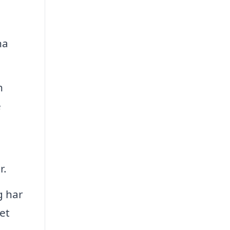
na
h
e
r.
g har
et