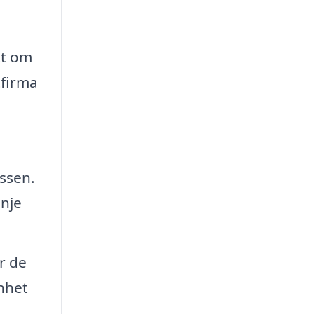
tt om
tfirma
essen.
inje
r de
enhet