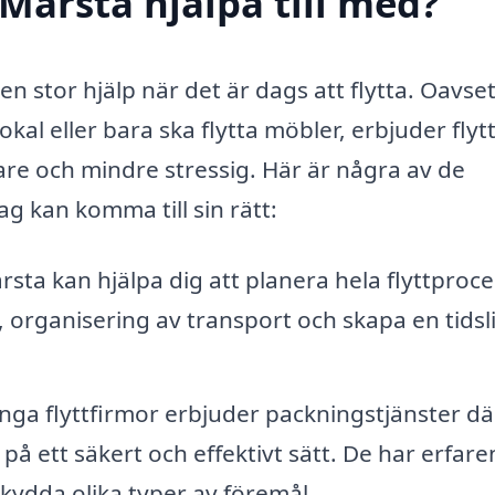
 Märsta hjälpa till med?
a en stor hjälp när det är dags att flytta. Oavse
lokal eller bara ska flytta möbler, erbjuder flyt
re och mindre stressig. Här är några av de
ag kan komma till sin rätt:
rsta kan hjälpa dig att planera hela flyttproc
organisering av transport och skapa en tidsl
ga flyttfirmor erbjuder packningstjänster dä
på ett säkert och effektivt sätt. De har erfar
skydda olika typer av föremål.