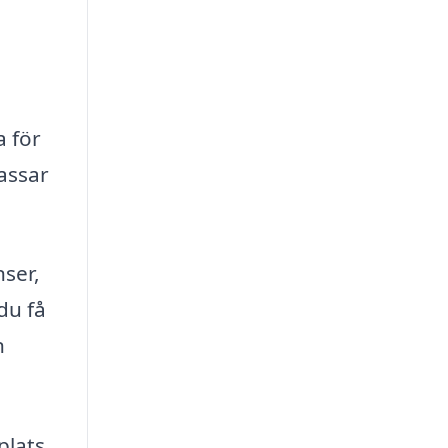
a för
passar
nser,
du få
n
plats,