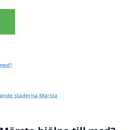
 med?
?
givande städerna Märsta