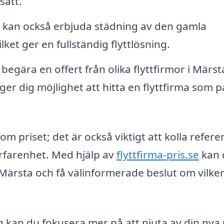
sätt.
r kan också erbjuda städning av den gamla
ilket ger en fullständig flyttlösning.
begära en offert från olika flyttfirmor i Märst
 ger dig möjlighet att hitta en flyttfirma som 
 om priset; det är också viktigt att kolla refere
rfarenhet. Med hjälp av
flyttfirma-pris.se
kan 
 i Märsta och få välinformerade beslut om vilke
ag kan du fokusera mer på att njuta av din nya 