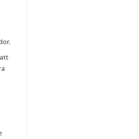
a
dor.
att
ra
r
e