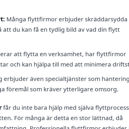
t:
Många flyttfirmor erbjuder skräddarsydda
att du kan få en tydlig bild av vad din flytt
rar att flytta en verksamhet, har flyttfirmor
tar och kan hjälpa till med att minimera drifts
g erbjuder även specialtjänster som hanterin
ga föremål som kräver ytterligare omsorg.
r
får du inte bara hjälp med själva flyttproces
ten. För många är detta en stor lättnad, då
mfattning. Professionella flyttfirmor erbjuder 