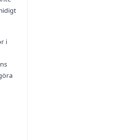
midigt
r i
nns
 göra