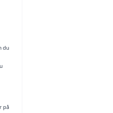
m du
du
r på