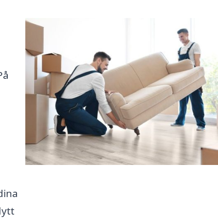
På
dina
lytt