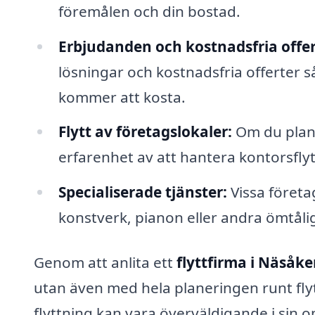
föremålen och din bostad.
Erbjudanden och kostnadsfria offer
lösningar och kostnadsfria offerter så 
kommer att kosta.
Flytt av företagslokaler:
Om du plane
erfarenhet av att hantera kontorsflyt
Specialiserade tjänster:
Vissa företa
konstverk, pianon eller andra ömtåli
Genom att anlita ett
flyttfirma i Näsåke
utan även med hela planeringen runt flyt
flyttning kan vara överväldigande i sin o