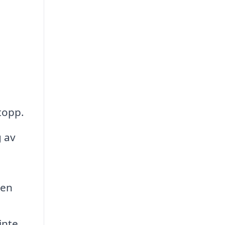
topp.
g av
sen
inte