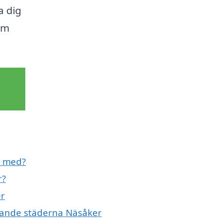
pa dig
om
ll med?
r?
er
givande städerna Näsåker