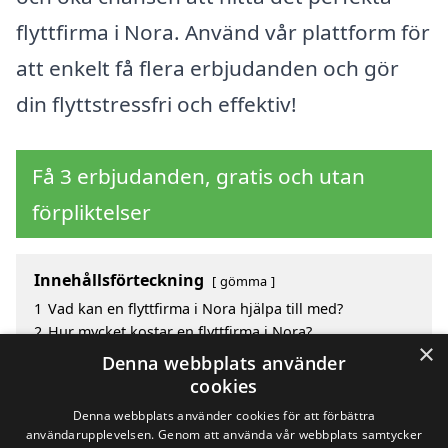
flyttfirma i Nora. Använd vår plattform för
att enkelt få flera erbjudanden och gör
din flyttstressfri och effektiv!
Få 3 erbjudanden, gratis och utan
förpliktelser
Innehållsförteckning
gömma
1
Vad kan en flyttfirma i Nora hjälpa till med?
2
Hur mycket kostar en flyttfirma i Nora?
×
3
Fördelar med att välja flyttfirma i Nora
Denna webbplats använder
4
Sök efter en skicklig flyttfirma i de omgivande
cookies
städerna around Nora
Denna webbplats använder cookies för att förbättra
användarupplevelsen. Genom att använda vår webbplats samtycker