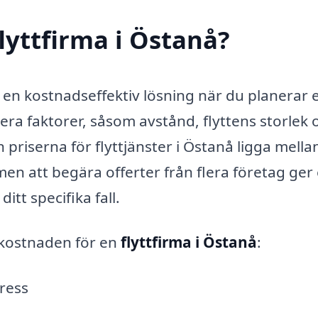
lyttfirma i Östanå?
en kostnadseffektiv lösning när du planerar 
lera faktorer, såsom avstånd, flyttens storlek 
n priserna för flyttjänster i Östanå ligga mella
 men att begära offerter från flera företag ger
itt specifika fall.
 kostnaden för en
flyttfirma i Östanå
:
ress