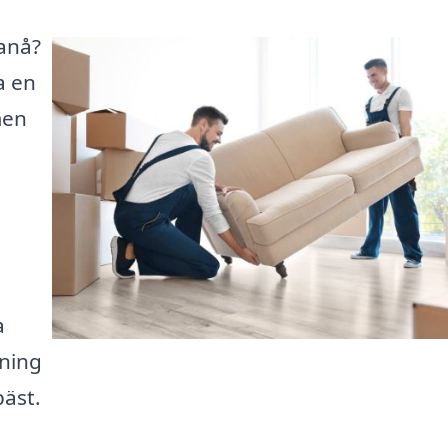
tanå?
a en
men
a
sning
äst.