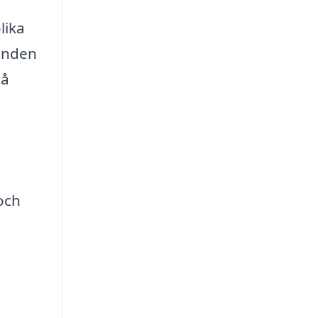
lika
danden
så
 och