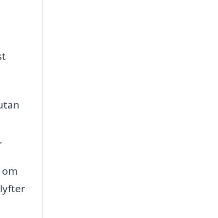
st
 utan
.
t om
lyfter