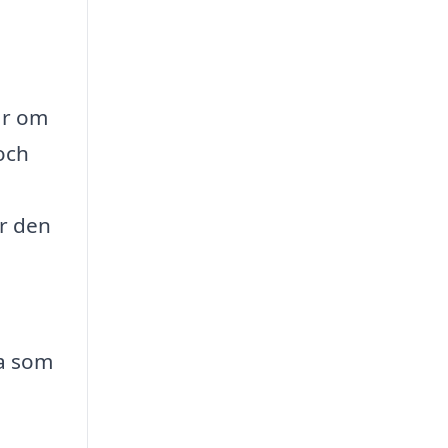
ar om
 och
ör den
na som