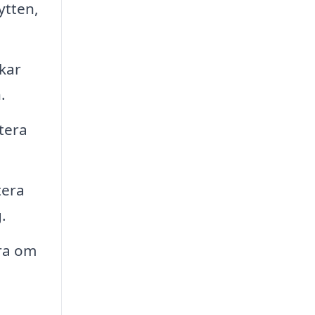
lytten,
kar
.
tera
tera
.
ra om