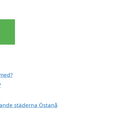
l med?
?
å
givande städerna Östanå