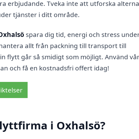
 bra erbjudande. Tveka inte att utforska altern
der tjänster i ditt område.
 Oxhalsö
spara dig tid, energi och stress unde
ntera allt från packning till transport till
n flytt går så smidigt som möjligt. Använd vå
man och få en kostnadsfri offert idag!
iktelser
lyttfirma i Oxhalsö?