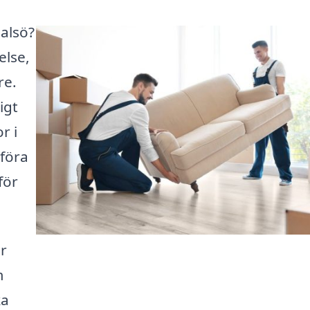
halsö?
else,
re.
igt
r i
mföra
för
ör
m
ka