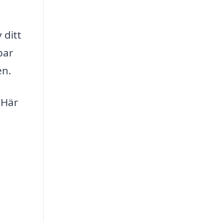
 ditt
par
en.
 Här