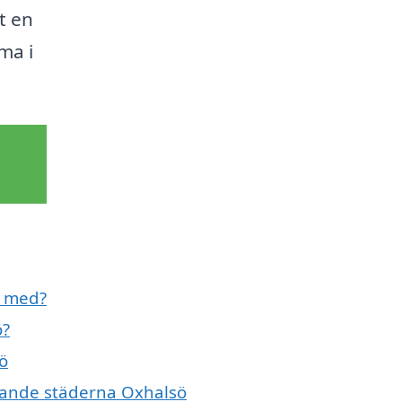
t en
rma i
l med?
ö?
sö
givande städerna Oxhalsö