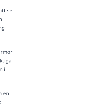
att se
n
ang
firmor
ktiga
n i
ja en
t