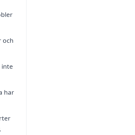
öbler
r och
 inte
a har
rter
.