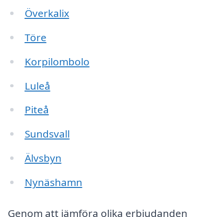
Överkalix
Töre
Korpilombolo
Luleå
Piteå
Sundsvall
Älvsbyn
Nynäshamn
Genom att jämföra olika erbjudanden