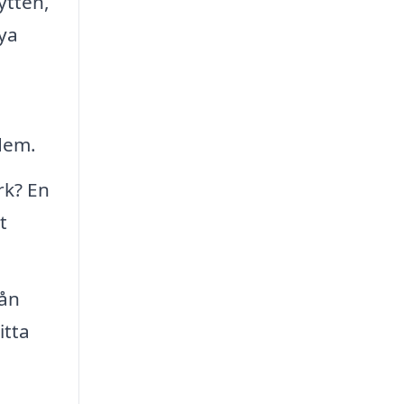
ytten,
nya
 dem.
rk? En
t
rån
itta