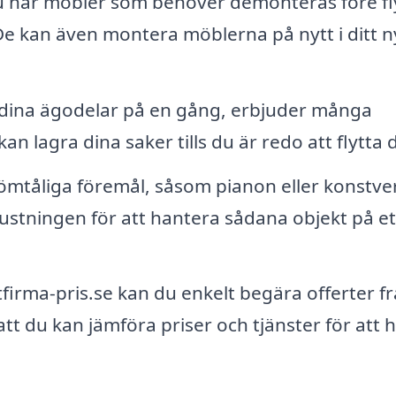
har möbler som behöver demonteras före fl
. De kan även montera möblerna på nytt i ditt 
a dina ägodelar på en gång, erbjuder många
kan lagra dina saker tills du är redo att flytta
ömtåliga föremål, såsom pianon eller konstve
rustningen för att hantera sådana objekt på et
firma-pris.se kan du enkelt begära offerter f
 att du kan jämföra priser och tjänster för att h