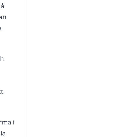
på
nan
a
ch
tt
rma i
la