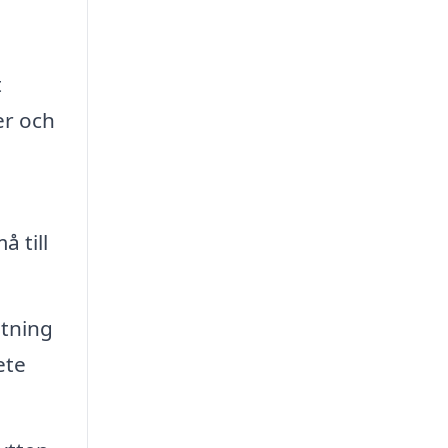
t
er och
 till
stning
ete