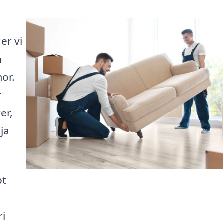
er vi
n
mor.
r
er,
lja
bt
ri