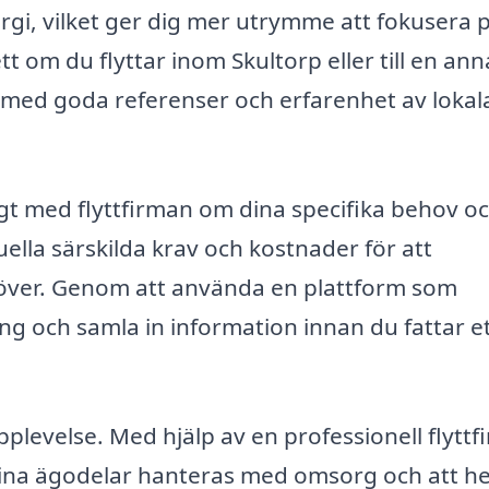
nergi, vilket ger dig mer utrymme att fokusera 
tt om du flyttar inom Skultorp eller till en an
rma med goda referenser och erfarenhet av lokal
igt med flyttfirman om dina specifika behov o
uella särskilda krav och kostnader för att
ehöver. Genom att använda en plattform som
ing och samla in information innan du fattar e
pplevelse. Med hjälp av en professionell flyttfi
dina ägodelar hanteras med omsorg och att he