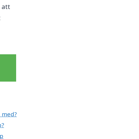
 att
t
ll med?
p?
rp