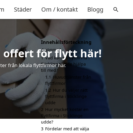
m
Städer
Om / kontakt
Blogg
Innehållsförteckning
offert för flytt här!
gömma
1
Vad kan en flyttfirma i
Sticklinge udde hjälpa
ter från lokala flyttfirmor här.
till med?
1.1
Huvudtjänster från
flyttfirmor
1.2
Hur du väljer rätt
flyttfirma i Sticklinge
udde
2
Hur mycket kostar en
flyttfirma i Sticklinge
udde?
3
Fördelar med att välja