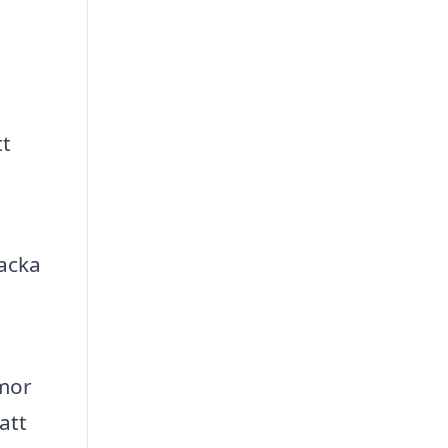
tt
packa
rmor
att