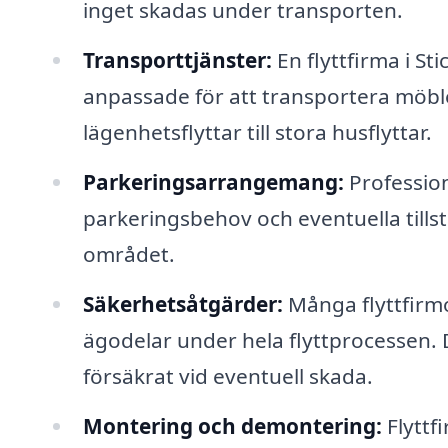
inget skadas under transporten.
Transporttjänster:
En flyttfirma i S
anpassade för att transportera möble
lägenhetsflyttar till stora husflyttar.
Parkeringsarrangemang:
Profession
parkeringsbehov och eventuella tillst
området.
Säkerhetsåtgärder:
Många flyttfirmo
ägodelar under hela flyttprocessen. De
försäkrat vid eventuell skada.
Montering och demontering:
Flyttf