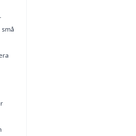
r
n små
sera
är
h