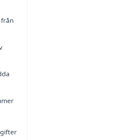
 från
v
ydda
ommer
gifter