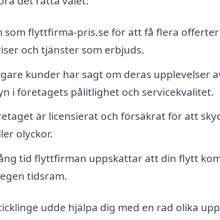
öra det rätta valet:
om flyttfirma-pris.se för att få flera offerter
riser och tjänster som erbjuds.
igare kunder har sagt om deras upplevelser a
n i företagets pålitlighet och servicekvalitet.
öretaget är licensierat och försäkrat för att sk
ler olyckor.
ång tid flyttfirman uppskattar att din flytt k
in egen tidsram.
ticklinge udde hjälpa dig med en rad olika upp