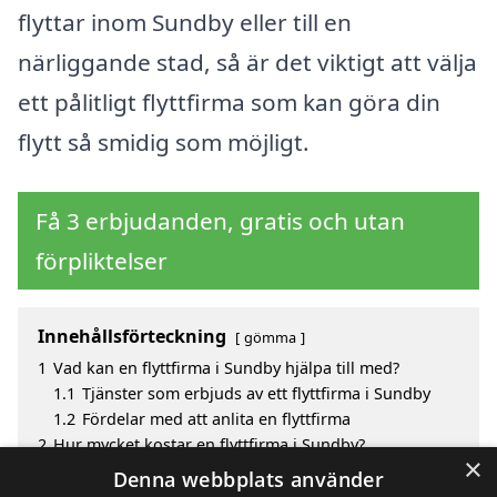
flyttar inom Sundby eller till en
närliggande stad, så är det viktigt att välja
ett pålitligt flyttfirma som kan göra din
flytt så smidig som möjligt.
Få 3 erbjudanden, gratis och utan
förpliktelser
Innehållsförteckning
gömma
1
Vad kan en flyttfirma i Sundby hjälpa till med?
1.1
Tjänster som erbjuds av ett flyttfirma i Sundby
1.2
Fördelar med att anlita en flyttfirma
2
Hur mycket kostar en flyttfirma i Sundby?
×
3
Fördelar med att välja flyttfirma i Sundby
Denna webbplats använder
4
Sök efter en skicklig flyttfirma i de omgivande