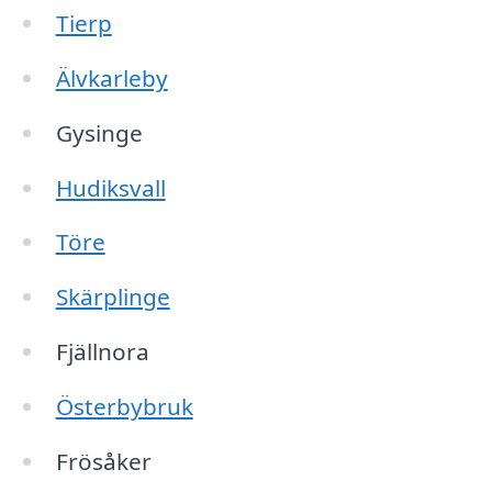
Tierp
Älvkarleby
Gysinge
Hudiksvall
Töre
Skärplinge
Fjällnora
Österbybruk
Frösåker