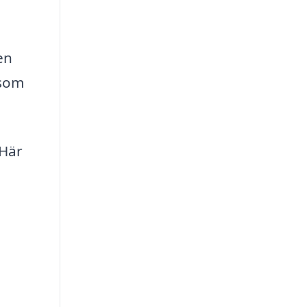
en
åsom
 Här