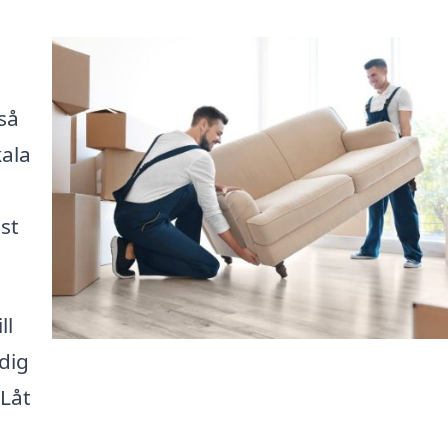
så
kala
st
ll
 dig
 Låt