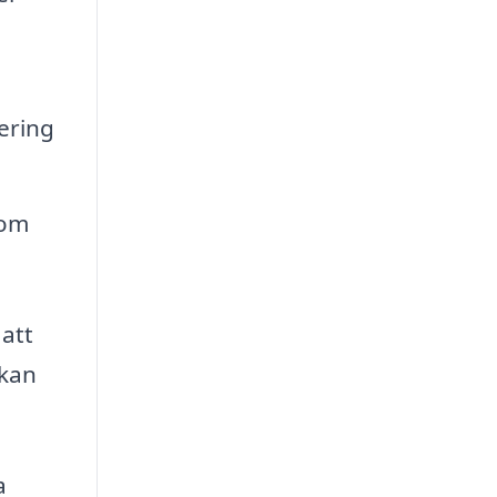
nering
som
 att
 kan
a