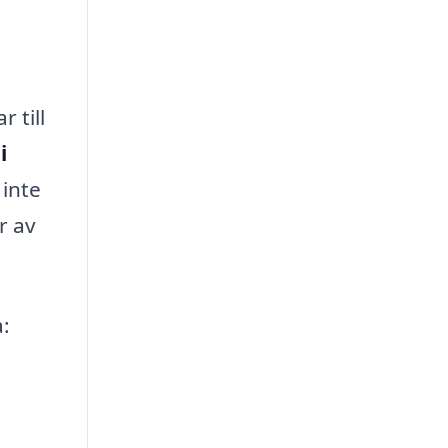
 till
i
 inte
r av
: