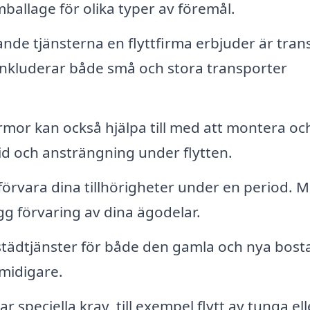
ballage för olika typer av föremål.
de tjänsterna en flyttfirma erbjuder är tran
a inkluderar både små och stora transporter
irmor kan också hjälpa till med att montera oc
id och ansträngning under flytten.
 förvara dina tillhörigheter under en period. 
ygg förvaring av dina ägodelar.
 städtjänster för både den gamla och nya bost
midigare.
 speciella krav, till exempel flytt av tunga ell