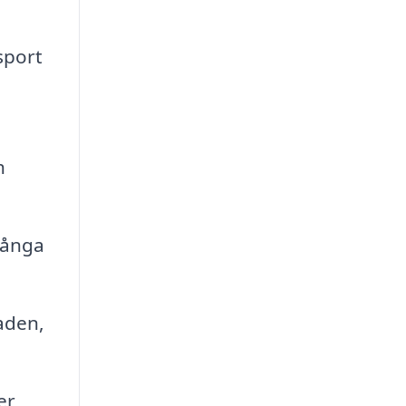
sport
h
Många
aden,
er