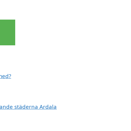
 med?
ivande städerna Ardala