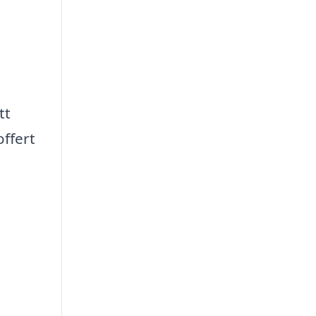
tt
offert