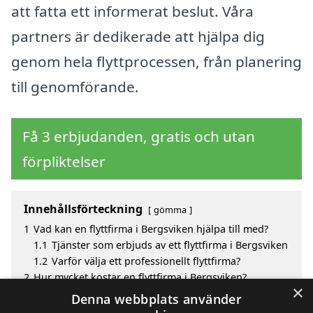
att fatta ett informerat beslut. Våra
partners är dedikerade att hjälpa dig
genom hela flyttprocessen, från planering
till genomförande.
Få 3 erbjudanden, gratis och utan
förpliktelser
Innehållsförteckning
gömma
1
Vad kan en flyttfirma i Bergsviken hjälpa till med?
1.1
Tjänster som erbjuds av ett flyttfirma i Bergsviken
1.2
Varför välja ett professionellt flyttfirma?
2
Hur mycket kostar en flyttfirma i Bergsviken?
×
3
Fördelar med att välja flyttfirma i Bergsviken
Denna webbplats använder
4
Sök efter en skicklig flyttfirma i de omgivande