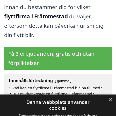
innan du bestämmer dig för vilket
flyttfirma i Främmestad
du väljer,
eftersom detta kan påverka hur smidig
din flytt blir.
Få 3 erbjudanden, gratis och utan
förpliktelser
Innehållsförteckning
gömma
1
Vad kan en flyttfirma i Främmestad hjälpa till med?
2
Hur mycket kostar en flyttfirma i Främmestad?
×
3
Fördelar med att välja flyttfirma i Främmestad
Denna webbplats använder
4
Sök efter ett skickligt flyttfirma i de omgivande
cookies
städerna Främmestad
Denna webbplats använder cookies för att förbättra