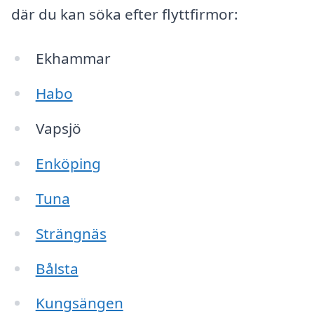
där du kan söka efter flyttfirmor:
Ekhammar
Habo
Vapsjö
Enköping
Tuna
Strängnäs
Bålsta
Kungsängen