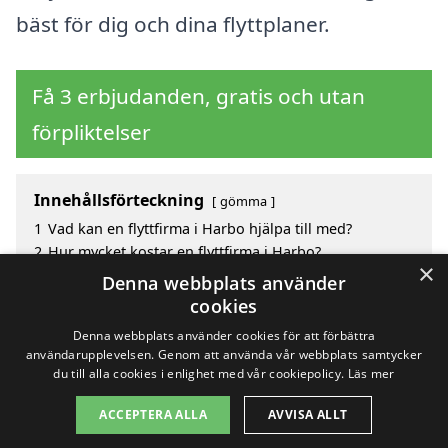
bäst för dig och dina flyttplaner.
Få 3 erbjudanden, gratis och utan
förpliktelser
Innehållsförteckning
gömma
1
Vad kan en flyttfirma i Harbo hjälpa till med?
2
Hur mycket kostar en flyttfirma i Harbo?
×
3
Fördelar med att välja flyttfirma i Harbo
Denna webbplats använder
4
Sök efter en skicklig flyttfirma i de omgivande
cookies
städerna till Harbo
Denna webbplats använder cookies för att förbättra
användarupplevelsen. Genom att använda vår webbplats samtycker
du till alla cookies i enlighet med vår cookiepolicy.
Läs mer
Copyright 2026 - Pilanto Aps
ACCEPTERA ALLA
AVVISA ALLT
Hem
Om / kontakt
Blogg
Webbplatskarta
Villkor