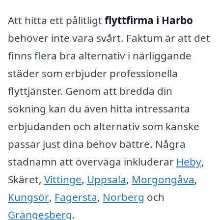
Att hitta ett pålitligt
flyttfirma i Harbo
behöver inte vara svårt. Faktum är att det
finns flera bra alternativ i närliggande
städer som erbjuder professionella
flyttjänster. Genom att bredda din
sökning kan du även hitta intressanta
erbjudanden och alternativ som kanske
passar just dina behov bättre. Några
stadnamn att överväga inkluderar
Heby
,
Skäret,
Vittinge
,
Uppsala
,
Morgongåva
,
Kungsör
,
Fagersta
,
Norberg
och
Grängesberg
.