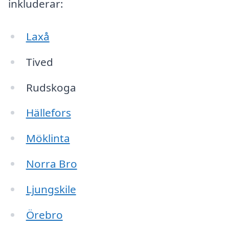
inkluderar:
Laxå
Tived
Rudskoga
Hällefors
Möklinta
Norra Bro
Ljungskile
Örebro