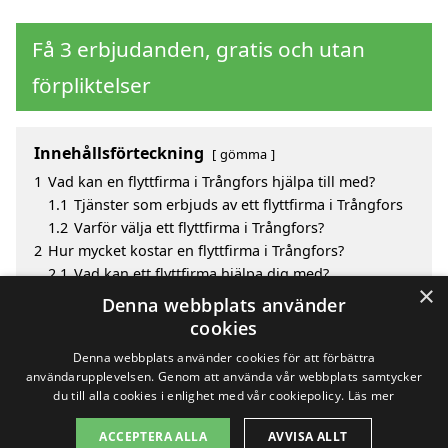
Få 3 erbjudanden, gratis och utan
förpliktelser
Innehållsförteckning
gömma
1
Vad kan en flyttfirma i Trångfors hjälpa till med?
1.1
Tjänster som erbjuds av ett flyttfirma i Trångfors
1.2
Varför välja ett flyttfirma i Trångfors?
2
Hur mycket kostar en flyttfirma i Trångfors?
2.1
Vad kan ett flyttfirma hjälpa dig med?
×
3
Fördelar med att välja flyttfirma i Trångfors
Denna webbplats använder
4
Sök efter en skicklig flyttfirma i de omgivande
cookies
städerna Trångfors
Denna webbplats använder cookies för att förbättra
användarupplevelsen. Genom att använda vår webbplats samtycker
du till alla cookies i enlighet med vår cookiepolicy.
Läs mer
Copyright 2026 - Pilanto Aps
ACCEPTERA ALLA
AVVISA ALLT