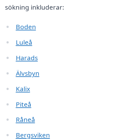
sökning inkluderar:
Boden
Luleå
Harads
Älvsbyn
Kalix
Piteå
Råneå
Bergsviken