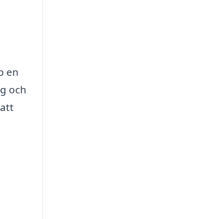
p en
ng och
 att