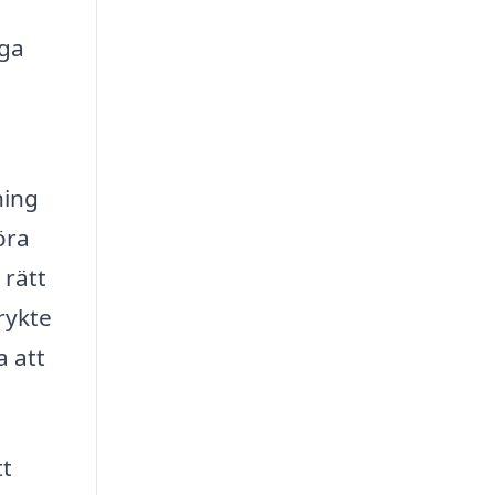
nga
ning
öra
 rätt
rykte
a att
tt