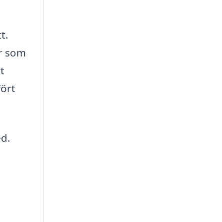
t.
er som
t
fört
ed.