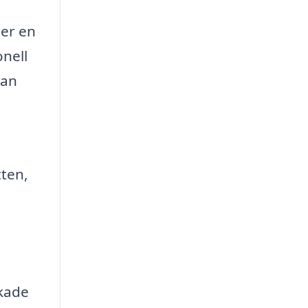
ler en
onell
kan
tten,
skade