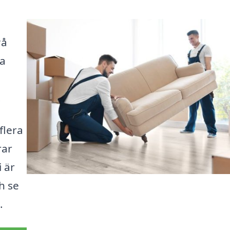
På
ra
.
flera
rar
i är
h se
.