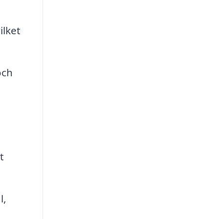
ilket
och
t
l,