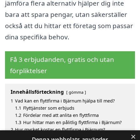
jämföra flera alternativ hjälper dig inte
bara att spara pengar, utan säkerställer
också att du hittar ett företag som passar
dina specifika behov.
Få 3 erbjudanden, gratis och utan
förpliktelser
Innehållsförteckning
gömma
1
Vad kan en flyttfirma i Bjärnum hjälpa till med?
1.1
Flyttjänster som erbjuds
1.2
Fördelar med att anlita en flyttfirma
1.3
Hur hittar man en pålitlig flyttfirma i Bjärnum?
2
Hur mycket kostar en flyttfirma i Bjärnum?
×
3
Fördelar med att välja flyttfirma i Bjärnum
Denna webbplats använder