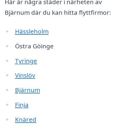
Här är några städer i närheten av
Bjärnum där du kan hitta flyttfirmor:
Hässleholm
Östra Göinge
Tyringe
Vinslöv
Bjärnum
Finja
Knäred