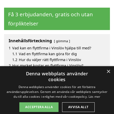
Få 3 erbjudanden, gratis och utan
förpliktelser
Innehållsförteckning
gömma
1
Vad kan en flyttfirma i Vinslöv hjälpa till med?
1.1
Vad en flyttfirma kan göra för dig
1.2
Hur du väljer rätt flyttfirma i Vinslöv
2
Hur mycket kostar en flyttfirma i Vinslöv?
×
3
Fördelar med att välja flyttfirma i Vinslöv
Denna webbplats använder
4
Sök efter en skicklig flyttfirma i de omgivande
cookies
städerna Vinslöv
Denna webbplats använder cookies för att förbättra
användarupplevelsen. Genom att använda vår webbplats samtycker
du till alla cookies i enlighet med vår cookiepolicy.
Läs mer
Copyright 2026 - Pilanto Aps
ACCEPTERA ALLA
AVVISA ALLT
Hem
Om / kontakt
Blogg
Webbplatskarta
Villkor